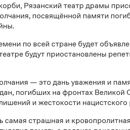
скорби, Рязанский театр драмы прис
лчания, посвящённой памяти погиб
йны.
емени по всей стране будет объявл
 театре будут приостановлены репе
лчания — это дань уважения и пам
дан, погибших на фронтах Великой 
 лишений и жестокости нацистского
ь самая страшная и кровопролитная