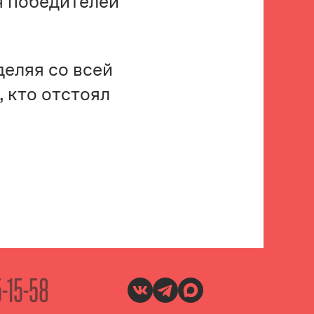
я победителей
деляя со всей
 кто отстоял
5-15-58