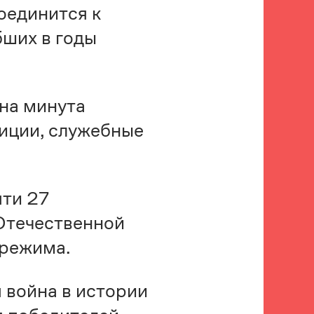
оединится к
ших в годы
ена минута
тиции, служебные
яти 27
Отечественной
 режима.
 война в истории