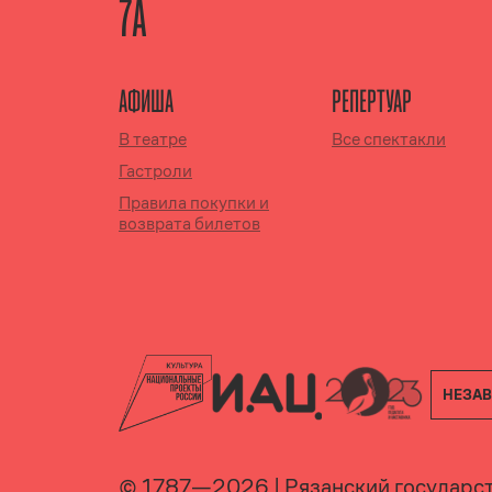
7А
АФИША
РЕПЕРТУАР
В театре
Все спектакли
Гастроли
Правила покупки и
возврата билетов
НЕЗАВ
© 1787—
2026
|
Рязанский государс