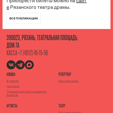
Приобрести билеты можно на
сайт
е
Рязанского театра драмы.
ВСЕ ПУБЛИКАЦИИ
390023, РЯЗАНЬ, ТЕАТРАЛЬНАЯ ПЛОЩАДЬ,
ДОМ 7А
КАССА
+7 (4912) 45-15-58
АФИША
РЕПЕРТУАР
В театре
Все спектакли
Гастроли
Правила покупки и возврата
билетов
АРТИСТЫ
ТЕАТР
История театра