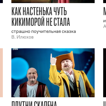
КАК НАСТЕНЬКА ЧУТЬ
КИКИМОРОЙ НЕ СТАЛА
и
А
страшно поучительная сказка
В. Илюхов
ПЛУТНИ СКАПЕНА