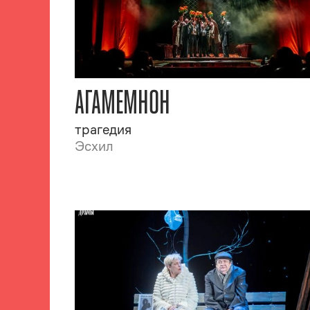
АГАМЕМНОН
трагедия
Эсхил