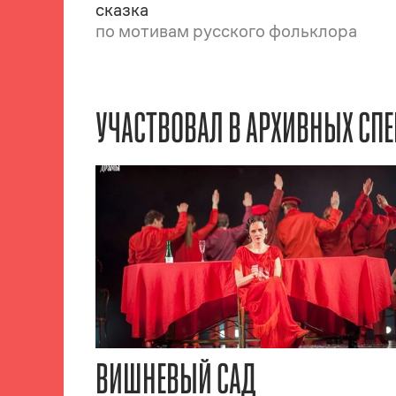
сказка
по мотивам русского фольклора
УЧАСТВОВАЛ В АРХИВНЫХ СПЕ
ВИШНЕВЫЙ САД