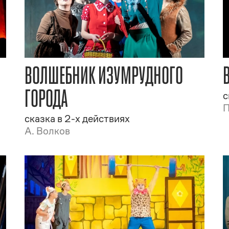
ВОЛШЕБНИК ИЗУМРУДНОГО
ГОРОДА
с
П
сказка в 2-х действиях
А. Волков